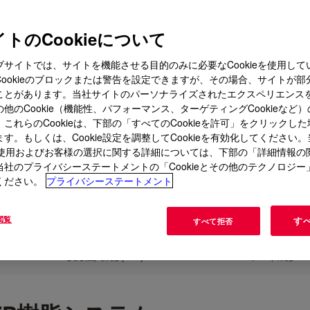
トのCookieについて
するために作られました
ブサイトでは、サイトを機能させる目的のみに必要なCookieを使用して
Cookieのブロックまたは警告を設定できますが、その場合、サイトが部
ことがあります。当社サイトのパーソナライズされたエクスペリエンス
他のCookie（機能性、パフォーマンス、ターゲティングCookieなど
多様なニーズに対応する革新的な複合ソリューションを提供してい
これらのCookieは、下部の「すべてのCookieを許可」をクリックし
の高度な複合システムは、お客様の製品を強化し、ビジネスを前進
す。もしくは、Cookie設定を調整してCookieを有効化してください
果であるDow VORAFORCE™ポリウレタン複合システムは、速
ieの使用およびお客様の選択に関する詳細については、下部の「詳細情報の
性を提供し、複数の産業における複雑な課題を克服するのに役立ち
当社のプライバシーステートメントの「Cookieとその他のテクノロジー
ください。
プライバシーステートメント
ソリューションを探す
閲覧
す
すべて拒否
反応注入成形(RIM)
LIGHT RTM & シート成形