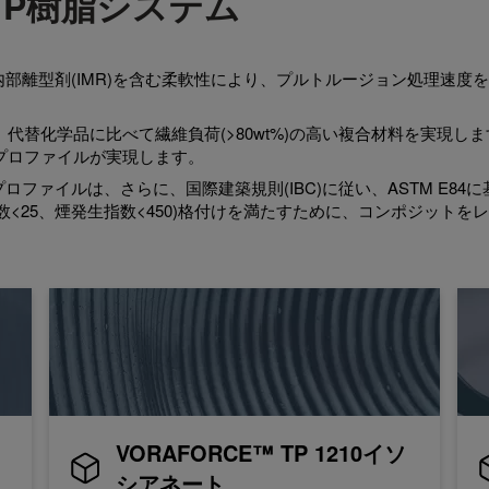
™ TP樹脂システム
や内部離型剤(IMR)を含む柔軟性により、プルトルージョン処理速度
替化学品に比べて繊維負荷(>80wt%)の高い複合材料を実現しま
プロファイルが実現します。
プロファイルは、さらに、国際建築規則(IBC)に従い、ASTM E84
<25、煙発生指数<450)格付けを満たすために、コンポジットを
VORAFORCE™ TP 1210イソ
シアネート