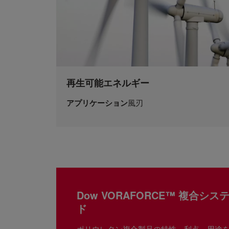
再生可能エネルギー
アプリケーション
風刃
Dow VORAFORCE™ 複合シ
ド
ポリウレタン複合製品の特性、利点、用途