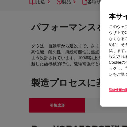
用途
製品
各種サポート
本サイ
パフォーマンスを発揮
このウェ
ウザ上で
なくなる
めに、その
ダウは、自動車から建設まで、さまざまな業界の
奨します。
高性能、耐久性、持続可能性に焦点を当てた当社
設定されま
よう設計されています。100年以上の研究開発の成
Cook
越した熱機械的特性、繊維補強材との優れた適合
ックし、
ンをご覧
製造プロセスに基づく
詳細情報の
引抜成形
LFI & S-RIM