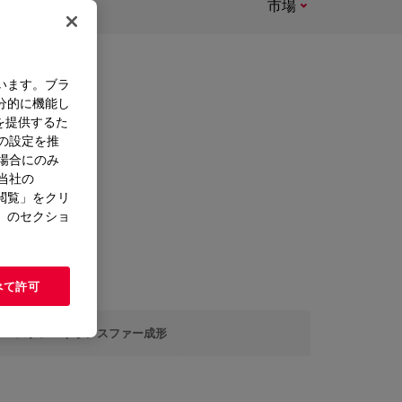
市場
います。ブラ
分的に機能し
を提供するた
）の設定を推
ます。
た場合にのみ
させる
。当社の
硬化、卓
閲覧」をクリ
ます。
」のセクショ
べて許可
スプレートランスファー成形