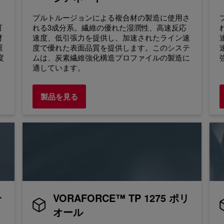
プルトルージョンによる複合材の製造に使用さ
可
れる3成分系。繊維の優れた湿潤性、高速反応
材
速度、低引張力を提供し、加速されたライン速
重
度で優れた表面品質を提供します。このシステ
度
ムは、炭素繊維強化構造プロファイルの製造に
適しています。
製品を見る
合
VORAFORCE™ TP 1275 ポリ
オール