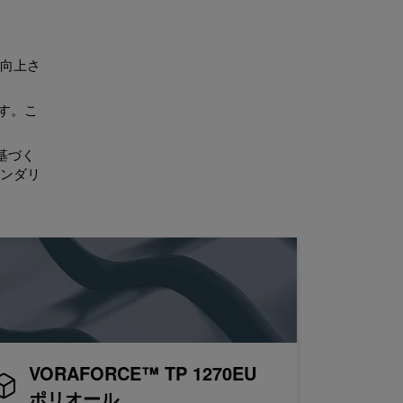
を向上さ
す。こ
に基づく
レンダリ
VORAFORCE™ TP 1270EU
ポリオール