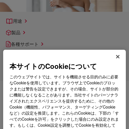
用途
製品
各種サポート
製剤
本サイトのCookieについて
製品技術
このウェブサイトでは、サイトを機能させる目的のみに必要
なCookieを使用しています。ブラウザ上でCookieのブロッ
クまたは警告を設定できますが、その場合、サイトが部分的
詳細
消臭剤と制汗剤
に機能しなくなることがあります。当社サイトのパーソナラ
イズされたエクスペリエンスを提供するために、その他の
Cookie（機能性、パフォーマンス、ターゲティングCookie
など）の設定を推奨します。これらのCookieは、下部の「す
べてのCookieを許可」をクリックした場合にのみ設定されま
す。もしくは、Cookie設定を調整してCookieを有効化して