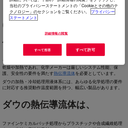
当社のプライバシーステートメントの「Cookieとその他のテ
クノロジー」のセクションをご覧ください。
プライバシー
ステートメント
ほぼすべてのプロセス加熱お
よび冷却用途向けの熱伝導流
詳細情報の閲覧
体
すべて許可
すべて拒否
プロセス液体やポリマーの間接的な加熱であれ、バルク材料の
乾燥や加熱であれ、化学メーカーは厳しいシステム性能、保
護、安全性の要件を満たす
熱伝導流体
を必要としています。
ダウの加熱・冷却処理用液体系には、あらゆる化学処理の要件
に対応する推奨動作温度範囲を持つ、幅広い製品があります。
ダウの熱伝導流体は、
ファインケミカルバッチ処理からプラスチックや合成繊維処理