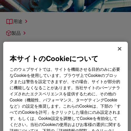
用途
製品
各種サポート
本サイトのCookieについて
製品技術
このウェブサイトでは、サイトを機能させる目的のみに必要
なCookieを使用しています。ブラウザ上でCookieのブロッ
クまたは警告を設定できますが、その場合、サイトが部分的
詳細
加熱と冷却
に機能しなくなることがあります。当社サイトのパーソナラ
イズされたエクスペリエンスを提供するために、その他の
Cookie（機能性、パフォーマンス、ターゲティングCookie
など）の設定を推奨します。これらのCookieは、下部の「す
べてのCookieを許可」をクリックした場合にのみ設定されま
す。もしくは、Cookie設定を調整してCookieを有効化して
ください。当社のCookieの使用およびお客様の選択に関する
詳細については、下部の「詳細情報の閲覧」をクリックし、