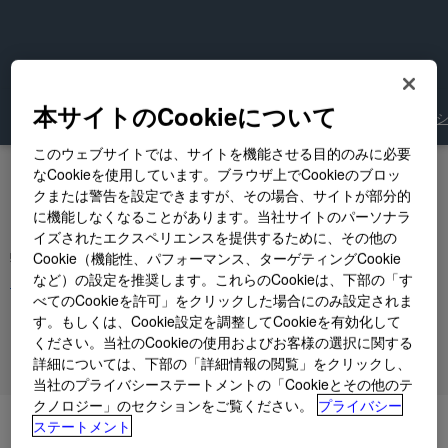
本サイトのCookieについて
TDS（テクニカルデータシート）
SDS（安全データ
このウェブサイトでは、サイトを機能させる目的のみに必要
お探しの情報はこちらにござ
なCookieを使用しています。ブラウザ上でCookieのブロッ
クまたは警告を設定できますが、その場合、サイトが部分的
いますか？
に機能しなくなることがあります。当社サイトのパーソナラ
イズされたエクスペリエンスを提供するために、その他の
弊社の幅広いサポートまたは
各種お問い合わせフォーム
Cookie（機能性、パフォーマンス、ターゲティングCookie
など）の設定を推奨します。これらのCookieは、下部の「す
（Contact Us）
.
べてのCookieを許可」をクリックした場合にのみ設定されま
す。もしくは、Cookie設定を調整してCookieを有効化して
ください。当社のCookieの使用およびお客様の選択に関する
詳細については、下部の「詳細情報の閲覧」をクリックし、
当社のプライバシーステートメントの「Cookieとその他のテ
クノロジー」のセクションをご覧ください。
プライバシー
ステートメント
用途/技術マニュアル