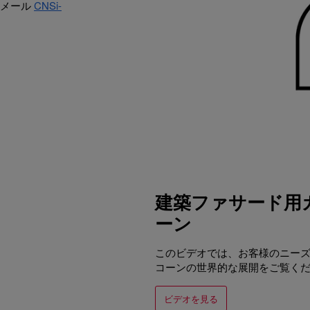
子メール
CNSi-
建築ファサード用
ーン
このビデオでは、お客様のニー
コーンの世界的な展開をご覧く
ビデオを見る