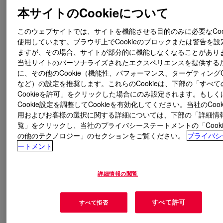
本サイトのCookieについて
このウェブサイトでは、サイトを機能させる目的のみに必要なCook
使用しています。ブラウザ上でCookieのブロックまたは警告を設
ますが、その場合、サイトが部分的に機能しなくなることがあり
当社サイトのパーソナライズされたエクスペリエンスを提供する
に、その他のCookie（機能性、パフォーマンス、ターゲティングCo
など）の設定を推奨します。これらのCookieは、下部の「すべて
Cookieを許可」をクリックした場合にのみ設定されます。もしく
Cookie設定を調整してCookieを有効化してください。当社のCook
用およびお客様の選択に関する詳細については、下部の「詳細情
覧」をクリックし、当社のプライバシーステートメントの「Cooki
の他のテクノロジー」のセクションをご覧ください。
プライバシ
ートメント
詳細情報の閲覧
すべて許可
4
/
5
すべて表示
すべて拒否