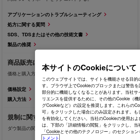
アプリケーションのトラブルシューティング
処方に関する質問
SDS、TDSまたはその他の技術文書
製品の推奨
商品販売に関するお問い合わせ
本サイトのCookieについて
価格と購入方法に関する情報をご覧ください。
このウェブサイトでは、サイトを機能させる目的のみ
す。ブラウザ上でCookieのブロックまたは警告
価格設定
部分的に機能しなくなることがあります。当社サ
リエンスを提供するために、その他のCookie（
購入方法
グCookieなど）の設定を推奨します。これらのCoo
可」をクリックした場合にのみ設定されます。もしくは
規制に関するお問い合わせ
を有効化してください。当社のCookieの使用お
は、下部の「詳細情報の閲覧」をクリックし、当
ダウ製品の関連規制文書をリクエストする。
「Cookieとその他のテクノロジー」のセクショ
トメント