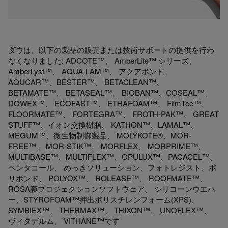
ダウは、以下の製品の販売または技術サポートの提供を行わ
なくなりました: ADCOTE™、 AmberLite™ シリーズ、
AmberLyst™、 AQUA-LAM™、 アクアボンド、
AQUCAR™、BESTER™、 BETACLEAN™、
BETAMATE™、 BETASEAL™、 BIOBAN™、COSEAL™、
DOWEX™、 ECOFAST™、 ETHAFOAM™、 FilmTec™、
FLOORMATE™、 FORTEGRA™、 FROTH-PAK™、 GREAT
STUFF™、イオン交換樹脂、 KATHON™、LAMAL™、
MEGUM™、微生物制御製品、 MOLYKOTE®、MOR-
FREE™、 MOR-STIK™、 MORFLEX、 MORPRIME™、
MULTIBASE™、MULTIFLEX™、OPULUX™、PACACEL™、
ペンタコール、 めっきソリューション、フォトレジスト、ポ
リボンド、 POLYOX™、 ROLEASE™、 ROOFMATE™、
ROSA膜プロジェクションソフトウェア、 シリコーンウエハ
ー、STYROFOAM™押出ポリスチレンフォーム(XPS)、
SYMBIEX™、 THERMAX™、 THIXON™、 UNOFLEX™、
ヴィタデルム、 VITHANE™です