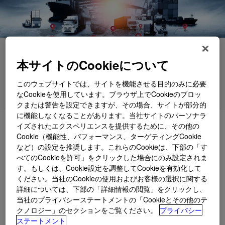
用途
本サイトのCookieについて
製品
このウェブサイトでは、サイトを機能させる目的のみに必要
各種サポート
なCookieを使用しています。ブラウザ上でCookieのブロッ
クまたは警告を設定できますが、その場合、サイトが部分的
に機能しなくなることがあります。当社サイトのパーソナラ
イズされたエクスペリエンスを提供するために、その他の
詳細
商業、マイクロ、インフラ
Cookie（機能性、パフォーマンス、ターゲティングCookie
など）の設定を推奨します。これらのCookieは、下部の「す
べてのCookieを許可」をクリックした場合にのみ設定されま
す。もしくは、Cookie設定を調整してCookieを有効化して
ください。当社のCookieの使用およびお客様の選択に関する
詳細については、下部の「詳細情報の閲覧」をクリックし、
当社のプライバシーステートメントの「Cookieとその他のテ
クノロジー」のセクションをご覧ください。
プライバシー
ステートメント