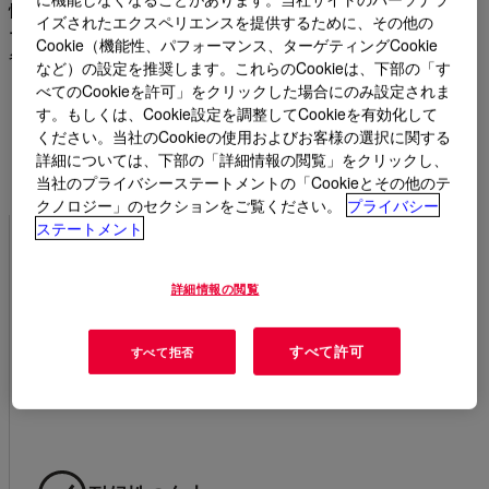
性中間体をご用意しており、耐熱コーティングや調理器具用コ
イズされたエクスペリエンスを提供するために、その他の
ーティングだけでなく、工業用補修塗料、保護コーティングの
Cookie（機能性、パフォーマンス、ターゲティングCookie
各必要要件に応じたソリューションをご提案します。
など）の設定を推奨します。これらのCookieは、下部の「す
べてのCookieを許可」をクリックした場合にのみ設定されま
シリコーンレジンおよびバイ
す。もしくは、Cookie設定を調整してCookieを有効化して
ください。当社のCookieの使用およびお客様の選択に関する
ンダーの特長：
詳細については、下部の「詳細情報の閲覧」をクリックし、
当社のプライバシーステートメントの「Cookieとその他のテ
クノロジー」のセクションをご覧ください。
プライバシー
ステートメント
耐熱性
詳細情報の閲覧
すべて許可
すべて拒否
耐湿性