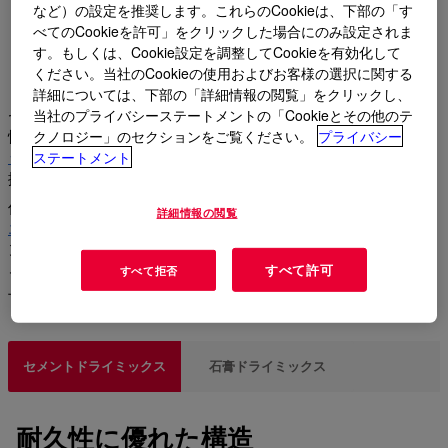
ドライミックスソリューショ
など）の設定を推奨します。これらのCookieは、下部の「す
べてのCookieを許可」をクリックした場合にのみ設定されま
ン用の高性能添加剤
す。もしくは、Cookie設定を調整してCookieを有効化して
ください。当社のCookieの使用およびお客様の選択に関する
詳細については、下部の「詳細情報の閲覧」をクリックし、
セメントベースおよび石膏ベースのドライミックス処方の可能
当社のプライバシーステートメントの「Cookieとその他のテ
性を最大限に引き出します。当社の
セルロースエーテル
、
ラテ
クノロジー」のセクションをご覧ください。
プライバシー
ックスパウダー
、
シリコーンソリューションは
、性能を高め、
ステートメント
撥水性と強度を最終製品にもたらします。
低炭素ソリューションをお探しですか?
WALOCEL™セルロース
詳細情報の閲覧
エーテルオプション
は、低エンボディドカーボンまたは低クリ
ンカー含有量を通じて製品のカーボンフットプリントを削減す
るのに役立ちます。
すべて許可
すべて拒否
下のタブから詳細をご覧ください。
セメントドライミックス
石膏ドライミックス
耐久性に優れた構造