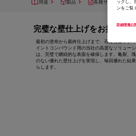
用途
製品
各種サポート
ックし、
ンをご覧
詳細情報の
完璧な壁仕上げをお探しで
最初の塗布から最終仕上げまで、石膏石膏やテー
イントコンパウンド用の当社の高度なソリューシ
は、完璧で継続的な表面を確保します。亀裂、塊
のない優れた壁仕上げを実現し、毎回優れた結果
らします。