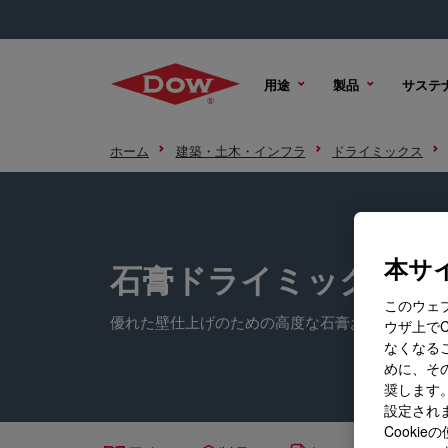
用途
製品
サステ
ホーム
建築・土木・インフラ
ドライミックス
本サイ
石膏ドライミックス
このウェ
優れた壁仕上げのための高度な石膏およびジョイ
ウザ上で
なくなる
めに、その
奨します。
設定されま
Cook