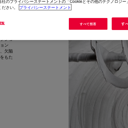
当社のプライバシーステートメントの「Cookieとその他のテクノロジー
ください。
プライバシーステートメント
閲覧
す
すか?
すべて拒否
プジョ
ョン
、欠陥
をもた