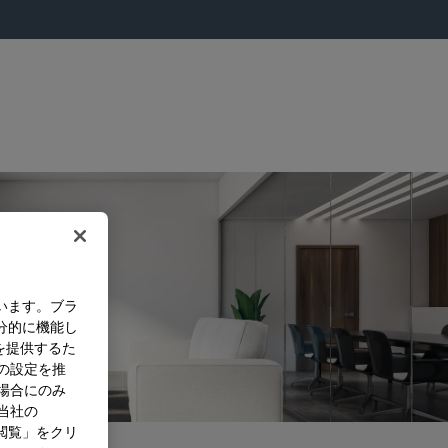
います。ブラ
分的に機能し
を提供するた
）の設定を推
た場合にのみ
。当社の
閲覧」をクリ