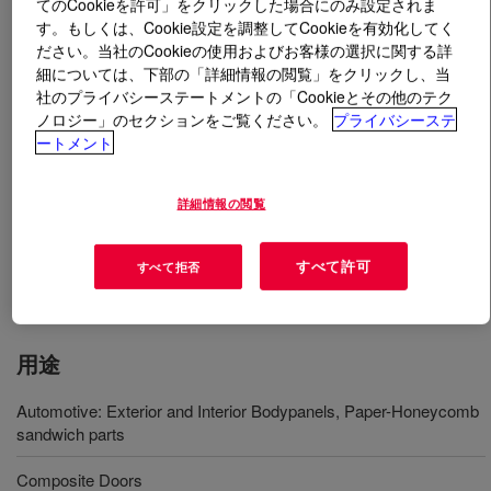
てのCookieを許可」をクリックした場合にのみ設定されま
す。もしくは、Cookie設定を調整してCookieを有効化してく
とは
VORAFORCE™ TL 1600 Isocyanate
?
ださい。当社のCookieの使用およびお客様の選択に関する詳
細については、下部の「詳細情報の閲覧」をクリックし、当
社のプライバシーステートメントの「Cookieとその他のテク
This isocyanate component can be used in combination
ノロジー」のセクションをご覧ください。
プライバシーステ
with various Polyols for fiber-reinforced composite
ートメント
manufacturing. It can be combined with VORAFORCE™
TL1680 Polyol, TL 1682 Polyol or TL 1683 Polyol for LFI
詳細情報の閲覧
processing. It can be combined with VORAFORCE™ TR
1559 Polyol or TR 1560 Polyol for RIM processing. It can
be combined with VORAFORCE™ TS 1790 Polyol for
すべて許可
すべて拒否
Spray Preg Processing.
用途
Automotive: Exterior and Interior Bodypanels, Paper-Honeycomb
sandwich parts
Composite Doors