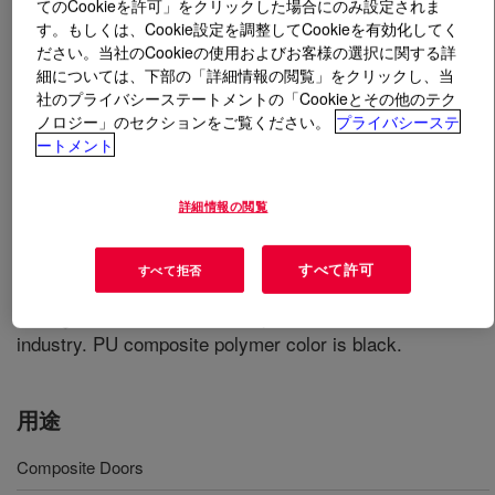
てのCookieを許可」をクリックした場合にのみ設定されま
す。もしくは、Cookie設定を調整してCookieを有効化してく
とは
VORAFORCE™ TL 1682 Polyol
?
ださい。当社のCookieの使用およびお客様の選択に関する詳
細については、下部の「詳細情報の閲覧」をクリックし、当
社のプライバシーステートメントの「Cookieとその他のテク
VORAFORCE™ TL 1682 Polyol and VORAFORCE™ TL
ノロジー」のセクションをご覧ください。
プライバシーステ
1600 Isocyanate have been developed to be co-injected
ートメント
together with glass fiber via LFI or Interwet technology
with applied density varying from 800 g/l to 1000 g/l and
詳細情報の閲覧
an amount of fiber glass content varying from 10% to
25%. This product allows to realize polyurethane
composites suitable for the production of structural
すべて許可
すべて拒否
components with high Flexural Young Modulus and
Strength suitable for the transportation and construction
industry. PU composite polymer color is black.
用途
Composite Doors