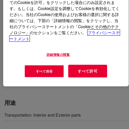
てのCookieを許可」をクリックした場合にのみ設定されま
す。もしくは、Cookie設定を調整してCookieを有効化してく
とは
VORAFORCE™ TR 1559 Polyol
?
ださい。当社のCookieの使用およびお客様の選択に関する詳
細については、下部の「詳細情報の閲覧」をクリックし、当
社のプライバシーステートメントの「Cookieとその他のテク
In combination with VORAFORCE™ TL 1600 Isocyanate
ノロジー」のセクションをご覧ください。
プライバシーステ
it delivers a polyurethane system suitable to produce
ートメント
high strength structural parts through S-RIM technology.
It is designed for composite applications in various
markets including transportation and industrial
詳細情報の閲覧
applications. The system can be processed in both open
and closed molds with fiber mats, using conventional
すべて許可
すべて拒否
high-pressure machines for polyurethane. This Polyol
color is black.
用途
Transportation: Interior and Exterior parts