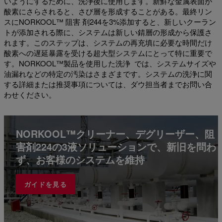
いようにするために、洗浄後に使用します。新鮮な金属表面が
酸素にさらされると、さび層を形成することがある。最終リン
スにNORKOOL™ 阻害 剤244を3%添加すると、新しいクーラン
トが添加される際に、システムは新しい錆層の形成から保護さ
れます。このステップは、システムの再充填に必要な時間だけ
酸素への遅延暴露を受ける超大型システムにとって特に重要で
す。NORKOOL™製品を使用した洗浄 では、システムサイズや
油漏れなどの特定の汚染はさまざまです。システムの洗浄に関
する詳細または推奨事項については、ダウ担当者までお問い合
わせください。
NORKOOL™クリーナー、デグリーザー、阻
害剤224の3液ソリューションで、新旧を問わ
ず、お客様のシステムを維持
ガイドを見る