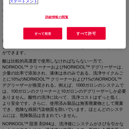
ステートメント
ーは、ほとんどのガスケット材料に害を与えません。塩酸(HCl)
などの強酸とは異なり、NORKOOL™ クリーナーおよびデグリ
ーザーは、金属の完全性を損なうことなく、スケールやビルド
詳細情報の閲覧
アップ腐食生成物の不要な付着物を除去します。これにより、
システムが稼働中に再び稼働中に発生する可能性がある、シス
すべて許可
テムの亀裂やその結果生じる漏れを防ぐことができます。さら
すべて拒否
に、ほとんどのシステムは、洗浄サイクル中に通常通り操作で
きるため、コストのかかるダウンタイムを最小限に抑えること
ができます。
酸は比較的高濃度で使用しなければならない一方で、
NORKOOL™ クリーナーおよびNORKOOL™ デグリーザーは、
少量の比率で添加され、液体は水のみである。洗浄サイクルご
とに10%のNORKOOL™ クリーナーおよび1%のNORKOOL™
デグリーザーが推奨される。例えば、1000ガロンのシステムで
は、100ガロンのクリーナーと10ガロンのデグリーザーしか必要
ありません。酸性の洗浄に比べて、洗浄コストはずっと低く、
より安全です。さらに、使用済み製品は無害廃棄物として廃棄
でき、危険な残留汚染物質を防いでいます。ほとんどのシステ
ムには、危険製品は含まれていません。
NORKOOL™ 阻害 剤244は、洗浄後にシステムがさびを引かな