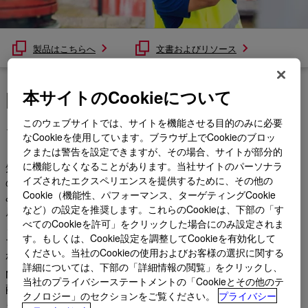
製品はこちらへ
文書およびリソース
NORKOOL™ クーラントシ
本サイトのCookieについて
ステムクリーナー
このウェブサイトでは、サイトを機能させる目的のみに必要
なCookieを使用しています。ブラウザ上でCookieのブロッ
クまたは警告を設定できますが、その場合、サイトが部分的
に機能しなくなることがあります。当社サイトのパーソナラ
気候が暖かくなってきた今、次シーズンに向けて冷却システム
イズされたエクスペリエンスを提供するために、その他の
の清掃について考えましょう。NORKOOL™デグリーザーと組
Cookie（機能性、パフォーマンス、ターゲティングCookie
み合わせて使用するクリーナー。内部配管や機器から鉄や軟金
など）の設定を推奨します。これらのCookieは、下部の「す
属の表面で錆やスケールをすべて除去するように設計されてい
べてのCookieを許可」をクリックした場合にのみ設定されま
ます。システムの例としては、圧縮機エンジン、ボイラーシス
す。もしくは、Cookie設定を調整してCookieを有効化して
テム、脱水システム、およびラインヒーターの冷却水システム
ください。当社のCookieの使用およびお客様の選択に関する
が挙げられるが、これらに限定されない。
詳細については、下部の「詳細情報の閲覧」をクリックし、
NORKOOL™ クリーナーおよびデグリーザーの無害な処方は、
当社のプライバシーステートメントの「Cookieとその他のテ
配管や金属面に損傷や疲労を引き起こすことはありません。さ
クノロジー」のセクションをご覧ください。
プライバシー
らに、NORKOOL™クリーナーおよびNORKOOL™デグリーザ