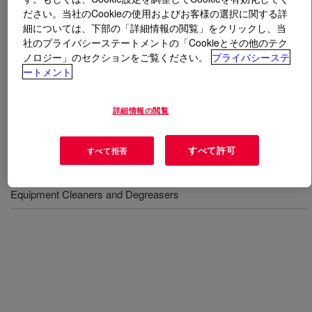
ださい。当社のCookieの使用およびお客様の選択に関する詳
細については、下部の「詳細情報の閲覧」をクリックし、当
とは
NORKOOL™ Cleaner
?
社のプライバシーステートメントの「Cookieとその他のテク
ノロジー」のセクションをご覧ください。
プライバシーステ
A cleaner used in combination with NORKOOL™
ートメント
Degreaser, designed to remove all rust and scale from
internal piping and equipment with ferrous and soft metal
詳細情報の閲覧
surfaces.
すべて許可
すべて拒否
用途
Equipment Cleaners and Degreasers