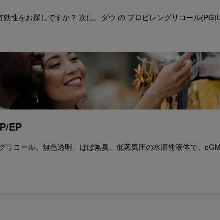
をお探しですか？ 次に、ダウ の プロピレングリコール(PG)US
/EP
リコール。無色透明、ほぼ無臭、低蒸気圧の水溶性液体で、cGMP 