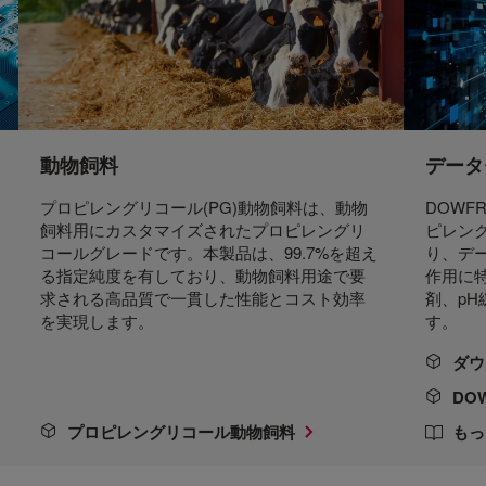
動物飼料
データ
プロピレングリコール(PG)動物飼料は、動物
DOWF
飼料用にカスタマイズされたプロピレングリ
ピレング
コールグレードです。本製品は、99.7%を超え
り、デ
る指定純度を有しており、動物飼料用途で要
作用に
求される高品質で一貫した性能とコスト効率
剤、p
を実現します。
す。
ダウ
DO
プロピレングリコール動物飼料
もっ