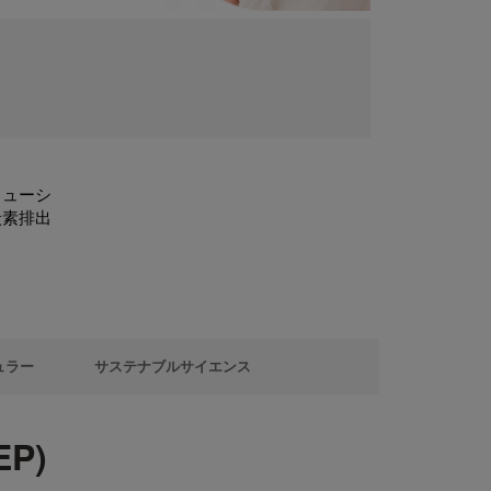
リューシ
炭素排出
ュラー
サステナブルサイエンス
P)