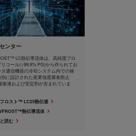
センター
ROST™ LC熱伝導流体は、高純度プロ
リコール(>99.8% PG)から作られてお
ータ通信機器の冷却システム内での操
特別に設計された産業強度腐食防止
H緩衝液および安定剤が含まれていま
フロスト™ LC25熱伝達
WFROST™熱伝導流体
と読む