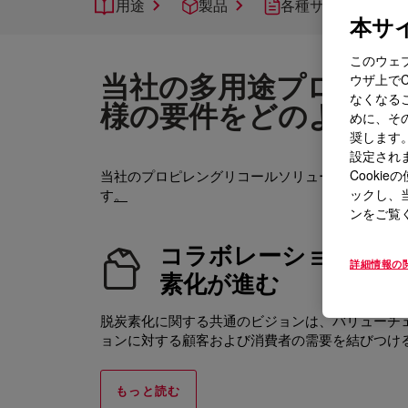
用途
製品
各種サポート
本サイ
このウェ
当社の多用途プロピレ
ウザ上で
なくなる
様の要件をどのように
めに、その
奨します。
設定されま
Cook
当社のプロピレングリコールソリューションは、
ックし、
す
。
ンをご覧
コラボレーションによ
詳細情報の
素化が進む
脱炭素化に関する共通のビジョンは、バリューチ
ョンに対する顧客および消費者の需要を結びつけ
もっと読む