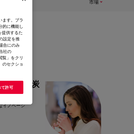
市場
います。ブラ
客
分的に機能し
を提供するた
）の設定を推
た場合にのみ
。当社の
閲覧」をクリ
きま
」のセクショ
ーンの脱炭
べて許可
なイノベーシ