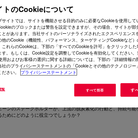
トのCookieについて
ブサイトでは、サイトを機能させる目的のみに必要なCookieを使用して
ングリコールオプションは、お
Cookieのブロックまたは警告を設定できますが、その場合、サイトが部
ことがあります。当社サイトのパーソナライズされたエクスペリエンス
満たすことができますか？
他のCookie（機能性、パフォーマンス、ターゲティングCookieなど
これらのCookieは、下部の「すべてのCookieを許可」をクリックし
す。もしくは、Cookie設定を調整してCookieを有効化してください
ieの使用およびお客様の選択に関する詳細については、下部の「詳細情報の
添加剤、中間体、またはイニシエーターとして
幅広い用途
に使用で
当社のプライバシーステートメントの「Cookieとその他のテクノロジー
ください。
プライバシーステートメント
り、世界の風味と香りのバリューチェ
閲覧
す
すべて拒否
ェーンのステークホルダーが、上流の脱炭素化の行動と、持続可能
るためにどのように役立つでしょうか？