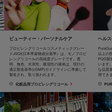
ビューティー・パーソナルケア
ヘルス
プロピレングリコールコスメティックグレー
PuraG
ドJSQI(日本準薬物成分基準）は、モノプロピ
以上の指
レングリコールの高純度グレードです。透
PQG
明、無色、水溶性、吸湿性の液体は、現行の
います
適正製造基準(cGMP)ガイドラインに準拠して
な品質
製造され、取り扱われます。
用でき
化粧品用プロピレングリコール
PUR