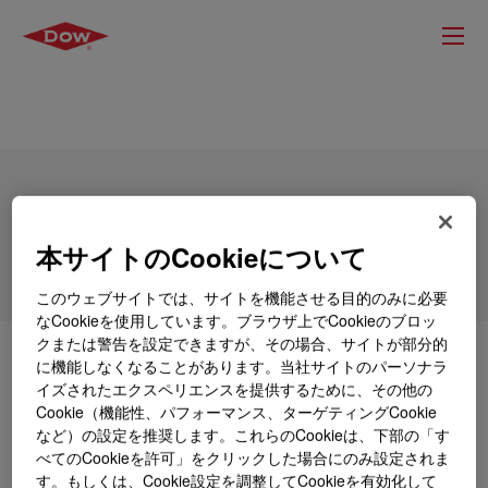
XIAMETER™ RBM-9001 Modifier
本サイトのCookieについて
このウェブサイトでは、サイトを機能させる目的のみに必要
なCookieを使用しています。ブラウザ上でCookieのブロッ
クまたは警告を設定できますが、その場合、サイトが部分的
とは
XIAMETER™ RBM-9001 Modifier
?
に機能しなくなることがあります。当社サイトのパーソナラ
イズされたエクスペリエンスを提供するために、その他の
Cookie（機能性、パフォーマンス、ターゲティングCookie
HCR modifier for improved handling.
など）の設定を推奨します。これらのCookieは、下部の「す
べてのCookieを許可」をクリックした場合にのみ設定されま
す。もしくは、Cookie設定を調整してCookieを有効化して