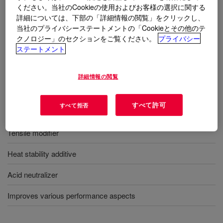
用途
ください。当社のCookieの使用およびお客様の選択に関する
詳細については、下部の「詳細情報の閲覧」をクリックし、
Retards crepe aging
当社のプライバシーステートメントの「Cookieとその他のテ
クノロジー」のセクションをご覧ください。
プライバシー
Soften unvulcanized stocks
ステートメント
詳細情報の閲覧
利点
すべて許可
すべて拒否
Mold release
Tensile modifier
Heat stability additive
Acid neutralizer
Improves various performance aspects