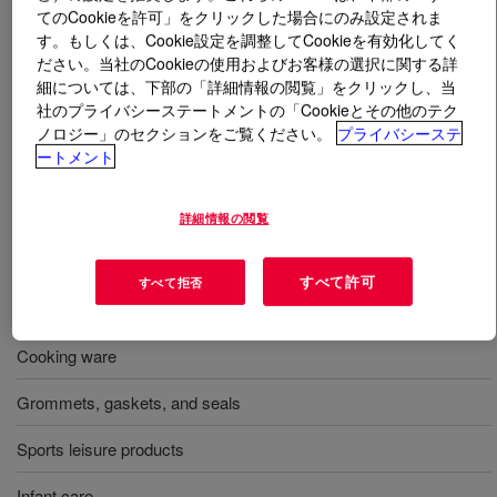
てのCookieを許可」をクリックした場合にのみ設定されま
す。もしくは、Cookie設定を調整してCookieを有効化してく
とは
XIAMETER™ RBL-2004-45 Liquid Silicone
ださい。当社のCookieの使用およびお客様の選択に関する詳
Rubber Part A&B
?
細については、下部の「詳細情報の閲覧」をクリックし、当
社のプライバシーステートメントの「Cookieとその他のテク
硬度 45 度、2 成分形、混合比 1:1、半透明、射出成形用
ノロジー」のセクションをご覧ください。
プライバシーステ
液体シリコーンゴム。高速硬化速度、長可使時間 (72 時
ートメント
間)、高透明度、高引裂強度、低圧縮永久ひずみ。
詳細情報の閲覧
用途
すべて許可
すべて拒否
Consumer goods
Cooking ware
Grommets, gaskets, and seals
Sports leisure products
Infant care