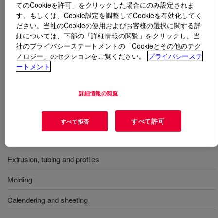
てのCookieを許可」をクリックした場合にのみ設定されま
す。もしくは、Cookie設定を調整してCookieを有効化してく
とは
XIAMETER™ RBB-2210-70 Base
?
ださい。当社のCookieの使用およびお客様の選択に関する詳
細については、下部の「詳細情報の閲覧」をクリックし、当
高機械的特性、高引裂強度、増量充填剤に対応する能
社のプライバシーステートメントの「Cookieとその他のテク
ノロジー」のセクションをご覧ください。
プライバシーステ
力、非常に優れた高温成形品取り出し性能を持つ硬度
ートメント
70 度、半透明、高強度、無触媒シリコーンゴムベー
ス。典型的な用途には、押出成形、チューブ押出、型出
し、カレンダリングやシーティングがあり、食品接触に
詳細情報の閲覧
適しています。
すべて許可
すべて拒否
用途
Extrusion, tubing and profiles
Molding
Calendering and sheeting