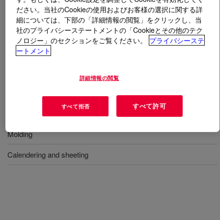
ださい。当社のCookieの使用およびお客様の選択に関する詳
細については、下部の「詳細情報の閲覧」をクリックし、当
とは
XIAMETER™ RBB-2210-30 Base
?
社のプライバシーステートメントの「Cookieとその他のテク
ノロジー」のセクションをご覧ください。
プライバシーステ
硬さ30度無触媒シリコーンゴムベース。半透明、高強
ートメント
度。
詳細情報の閲覧
用途
すべて許可
すべて拒否
Extrusion, tubing and profiles
Molding
Calendering and sheeting