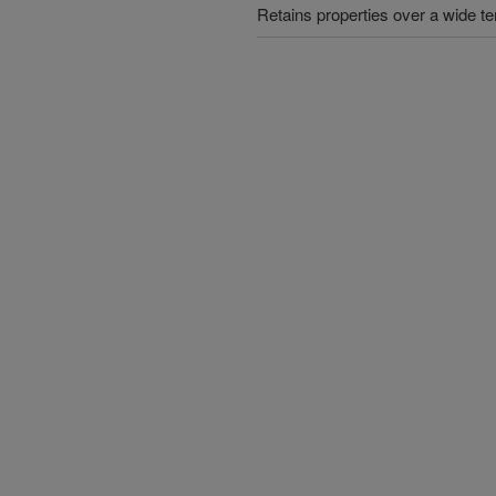
Retains properties over a wide t