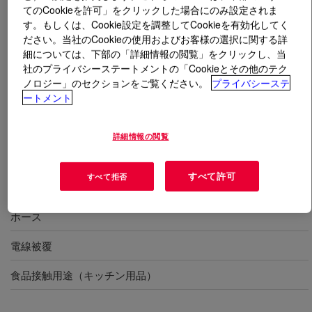
てのCookieを許可」をクリックした場合にのみ設定されま
す。もしくは、Cookie設定を調整してCookieを有効化してく
とは
XIAMETER™ RBB-2070-50 Base
?
ださい。当社のCookieの使用およびお客様の選択に関する詳
細については、下部の「詳細情報の閲覧」をクリックし、当
硬さ50度、押出成形、汎用、HCR U-ストック
社のプライバシーステートメントの「Cookieとその他のテク
ノロジー」のセクションをご覧ください。
プライバシーステ
ートメント
用途
詳細情報の閲覧
押出成形
すべて許可
すべて拒否
チューブ
ホース
電線被覆
食品接触用途（キッチン用品）