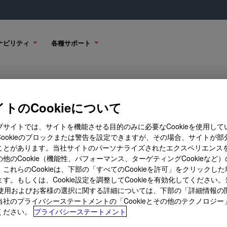
ナビリティ
各種サポート
one Fluid 350 cSt Food Grade
トのCookieについて
ブサイトでは、サイトを機能させる目的のみに必要なCookieを使用して
Cookieのブロックまたは警告を設定できますが、その場合、サイトが部
ことがあります。当社サイトのパーソナライズされたエクスペリエンス
サンプル オプション
購入オプション
他のCookie（機能性、パフォーマンス、ターゲティングCookieなど
これらのCookieは、下部の「すべてのCookieを許可」をクリックし
す。もしくは、Cookie設定を調整してCookieを有効化してください
ieの使用およびお客様の選択に関する詳細については、下部の「詳細情報の
当社のプライバシーステートメントの「Cookieとその他のテクノロジー
ください。
プライバシーステートメント