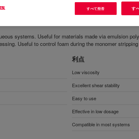
閲覧
す
すべて拒否
ulsion
?
queous systems. Useful for materials made via emulsion po
essing. Useful to control foam during the monomer stripping
利点
Low viscosity
Excellent shear stability
Easy to use
Effective in low dosage
Compatible in most systems