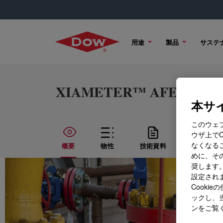
用途
製品
サステ
XIAMETER™ AFE-0600 An
本サイ
このウェ
ウザ上で
なくなる
概要
物性
技術資料
サンプル 
めに、その
奨します。
設定されま
Cook
ックし、
ンをご覧