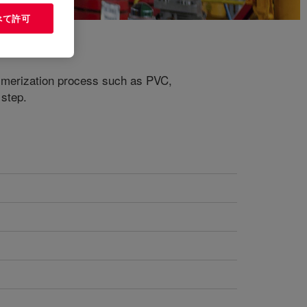
べて許可
lymerization process such as PVC,
 step.