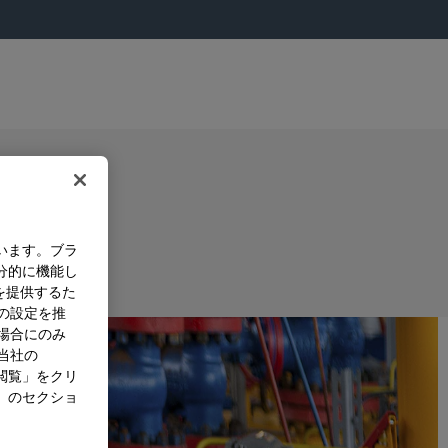
います。ブラ
分的に機能し
を提供するた
）の設定を推
た場合にのみ
。当社の
閲覧」をクリ
」のセクショ