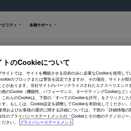
ナビリティ
各種サポート
tifoam Emulsion
トのCookieについて
ブサイトでは、サイトを機能させる目的のみに必要なCookieを使用して
Cookieのブロックまたは警告を設定できますが、その場合、サイトが部
ことがあります。当社サイトのパーソナライズされたエクスペリエンス
オプション
購入オプション
他のCookie（機能性、パフォーマンス、ターゲティングCookieなど
これらのCookieは、下部の「すべてのCookieを許可」をクリックし
す。もしくは、Cookie設定を調整してCookieを有効化してください
ieの使用およびお客様の選択に関する詳細については、下部の「詳細情報の
当社のプライバシーステートメントの「Cookieとその他のテクノロジー
ください。
プライバシーステートメント