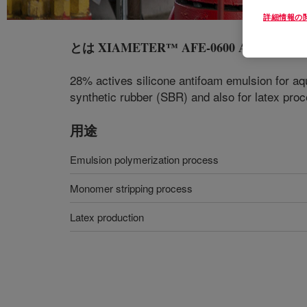
詳細情報の
とは
XIAMETER™ AFE-0600 Antifoam Em
28% actives silicone antifoam emulsion for a
synthetic rubber (SBR) and also for latex proc
用途
Emulsion polymerization process
Monomer stripping process
Latex production