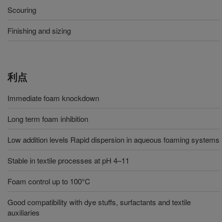
Scouring
Finishing and sizing
利点
Immediate foam knockdown
Long term foam inhibition
Low addition levels Rapid dispersion in aqueous foaming systems
Stable in textile processes at pH 4–11
Foam control up to 100°C
Good compatibility with dye stuffs, surfactants and textile
auxiliaries