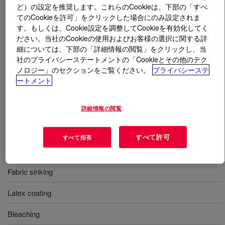
ど）の設定を推奨します。これらのCookieは、下部の「すべ
てのCookieを許可」をクリックした場合にのみ設定されま
とは
XIAMETER™ AFE-0400 Antifoam Emulsion
?
す。もしくは、Cookie設定を調整してCookieを有効化してく
ださい。当社のCookieの使用およびお客様の選択に関する詳
有効成分 10%、シリコーン消泡エマルジョン。染色、
細については、下部の「詳細情報の閲覧」をクリックし、当
社のプライバシーステートメントの「Cookieとその他のテク
印刷、染み込み、ラテックス塗装、色抜き、洗い流し、
ノロジー」のセクションをご覧ください。
プライバシーステ
仕上げ、サイジングなど繊維用途い適している。
ートメント
用途
詳細情報の閲覧
Dyeing
すべて許可
すべて拒否
Printing
Fabric sinking
Latex coating
Bleaching