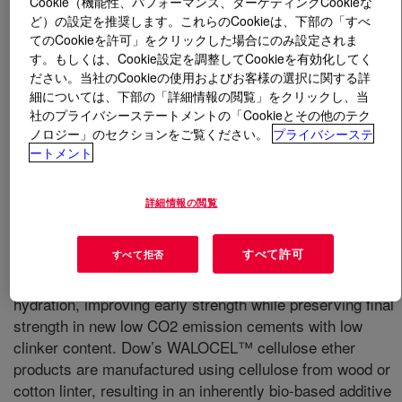
Cookie（機能性、パフォーマンス、ターゲティングCookieな
ど）の設定を推奨します。これらのCookieは、下部の「すべ
てのCookieを許可」をクリックした場合にのみ設定されま
す。もしくは、Cookie設定を調整してCookieを有効化してく
とは
WALOCEL™ X-LIS E 20-30 HEMC
ださい。当社のCookieの使用およびお客様の選択に関する詳
Hydroxyethyl Methyl Cellulose
?
細については、下部の「詳細情報の閲覧」をクリックし、当
社のプライバシーステートメントの「Cookieとその他のテク
ノロジー」のセクションをご覧ください。
プライバシーステ
ートメント
詳細情報の閲覧
A medium modified hydroxyethyl methyl cellulose
(HEMC) that has been developed for use in premium
すべて許可
すべて拒否
cementitious adhesive formulations (tile adhesive, ETICS
mortars). It is designed to reduce the impact on cement
hydration, improving early strength while preserving final
strength in new low CO2 emission cements with low
clinker content. Dow’s WALOCEL™ cellulose ether
products are manufactured using cellulose from wood or
cotton linter, resulting in an inherently bio-based additive