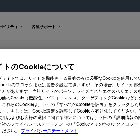
ナビリティ
各種サポート
 PFV Cellulose Ether
トのCookieについて
ブサイトでは、サイトを機能させる目的のみに必要なCookieを使用して
Cookieのブロックまたは警告を設定できますが、その場合、サイトが部
ことがあります。当社サイトのパーソナライズされたエクスペリエンス
サンプル オプション
購入オプション
他のCookie（機能性、パフォーマンス、ターゲティングCookieなど
これらのCookieは、下部の「すべてのCookieを許可」をクリックし
す。もしくは、Cookie設定を調整してCookieを有効化してください
ieの使用およびお客様の選択に関する詳細については、下部の「詳細情報の
当社のプライバシーステートメントの「Cookieとその他のテクノロジー
ください。
プライバシーステートメント