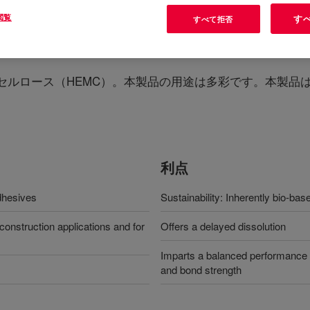
閲覧
す
すべて拒否
 Ether
?
セルロース（HEMC）。本製品の用途は多彩です。本製品
利点
dhesives
Sustainability: Inherently bio-bas
construction applications and for
Offers a delayed dissolution
Imparts a balanced performance to
and bond strength