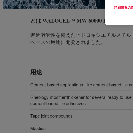
詳細情報の
とは
WALOCEL™ MW 60000 PFV Cellulose
遅延溶解性を備えたヒドロキシエチルメチル
ベースの用途に開発されました。
用途
Cement-based applications, like cement-based tile a
Rheology modifier/thickener for several ready to use 
cement-based tile adhesives
Tape joint compounds
Mastics