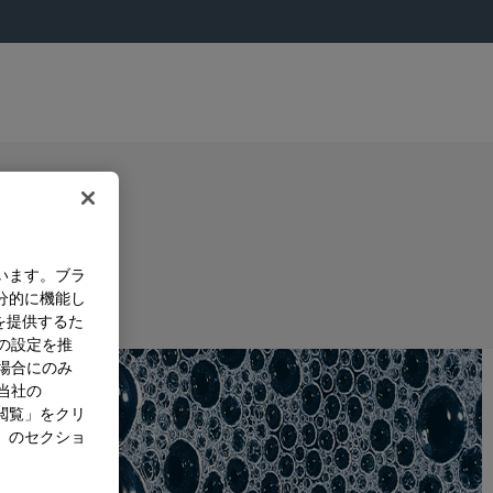
います。ブラ
分的に機能し
を提供するた
）の設定を推
た場合にのみ
。当社の
閲覧」をクリ
」のセクショ