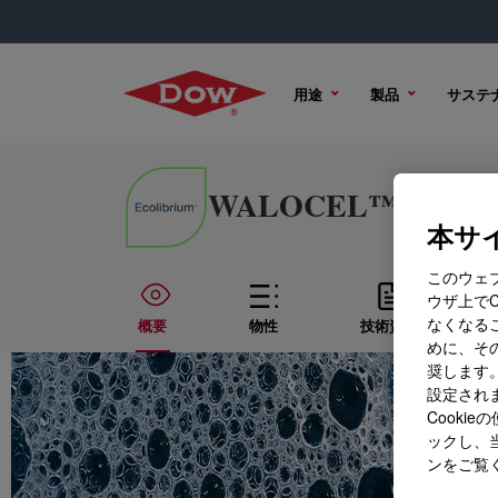
用途
製品
サステ
WALOCEL™ MW 60000
本サイ
このウェ
ウザ上で
なくなる
概要
物性
技術資料
めに、その
奨します。
設定されま
Cook
ックし、
ンをご覧