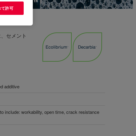
べて許可
は、セメント
ed additive
 include: workability, open time, crack resistance