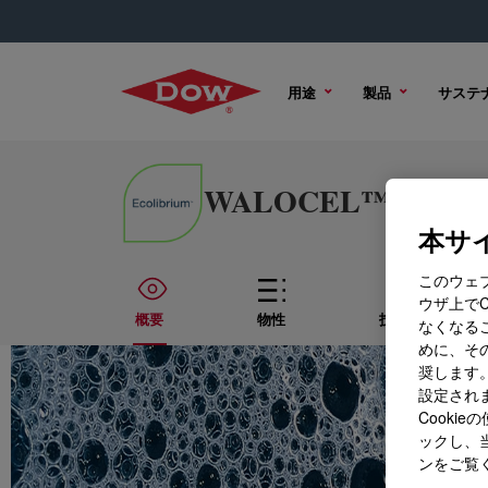
用途
製品
サステ
WALOCEL™ MKX 4500
本サイ
このウェ
ウザ上で
概要
物性
技術資料
なくなる
めに、その
奨します。
設定されま
Cook
ックし、
ンをご覧