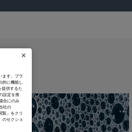
います。ブラ
分的に機能し
を提供するた
）の設定を推
た場合にのみ
。当社の
閲覧」をクリ
」のセクショ