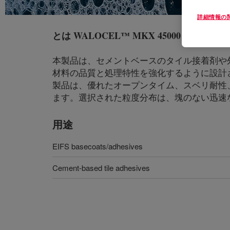
詳細情報の
とは
WALOCEL™ MKX 45000 PF20 L Cellu
本製品は、セメントベースのタイル接着剤や外
材料の品質と処理特性を強化するように設計
製品は、優れたオープンタイム、スベリ耐性
ます。選択された粒度分布は、塊のない迅速
用途
EIFS basecoats/adhesives
Cement-based tile adhesives