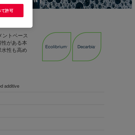
べて許可
メントベース
溶性がある本
保水性も高め
ed additive