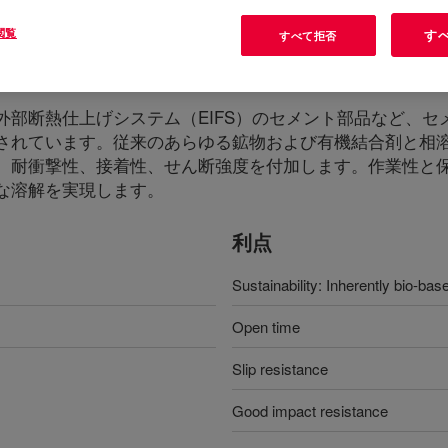
閲覧
す
すべて拒否
lose Ether
?
部断熱仕上げシステム（EIFS）のセメント部品など、セ
されています。従来のあらゆる鉱物および有機結合剤と相
、耐衝撃性、接着性、せん断強度を付加します。作業性と
な溶解を実現します。
利点
Sustainability: Inherently bio-bas
Open time
Slip resistance
Good impact resistance