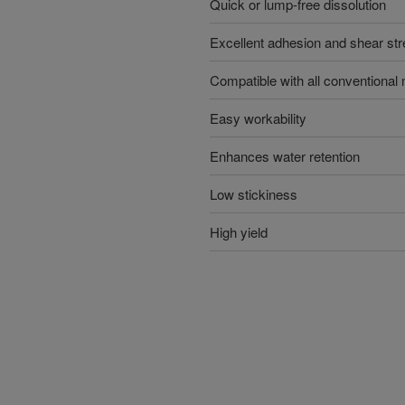
Quick or lump-free dissolution
Excellent adhesion and shear str
Compatible with all conventional 
Easy workability
Enhances water retention
Low stickiness
High yield