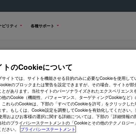
ナビリティ
各種サポート
0 PF20 L Cellulose Ether
トのCookieについて
ブサイトでは、サイトを機能させる目的のみに必要なCookieを使用して
Cookieのブロックまたは警告を設定できますが、その場合、サイトが部
サンプル オプション
購入オプション
ことがあります。当社サイトのパーソナライズされたエクスペリエンス
他のCookie（機能性、パフォーマンス、ターゲティングCookieなど
これらのCookieは、下部の「すべてのCookieを許可」をクリックし
す。もしくは、Cookie設定を調整してCookieを有効化してください
ieの使用およびお客様の選択に関する詳細については、下部の「詳細情報の
当社のプライバシーステートメントの「Cookieとその他のテクノロジー
ください。
プライバシーステートメント