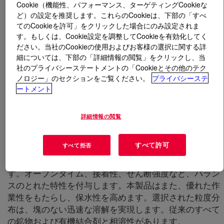
Cookie（機能性、パフォーマンス、ターゲティングCookieな
ど）の設定を推奨します。これらのCookieは、下部の「すべ
とは
WALOCEL™ MKW 4000 PF01 Cellulose Ether
?
てのCookieを許可」をクリックした場合にのみ設定されま
す。もしくは、Cookie設定を調整してCookieを有効化してく
ださい。当社のCookieの使用およびお客様の選択に関する詳
細については、下部の「詳細情報の閲覧」をクリックし、当
社のプライバシーステートメントの「Cookieとその他のテク
ノロジー」のセクションをご覧ください。
プライバシーステ
ートメント
詳細情報の閲覧
すべて許可
すべて拒否
本製品は、装飾用レンダリング、タイル接着剤、タイル
グラウトなど、セメントベースの用途に設計されていま
す。オープンタイム、接着性、せん断強度など、バラン
スのとれた特性を付与します。本製品はまた、優れた作
業性をもたらし、保水性を高めます。選択された粒度分
布は、塊のない迅速な溶解を実現します。従来のすべて
の鉱物および有機結合剤と相溶性があります。