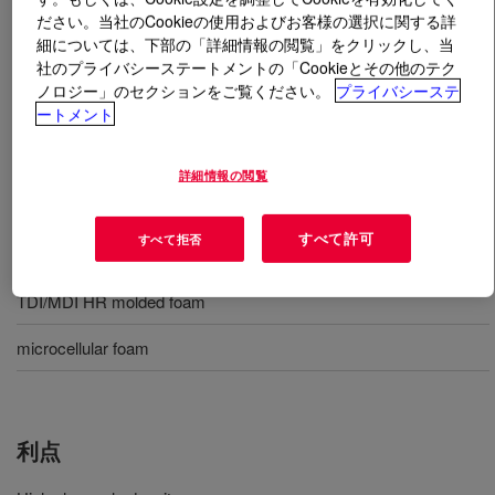
ださい。当社のCookieの使用およびお客様の選択に関する詳
細については、下部の「詳細情報の閲覧」をクリックし、当
とは
VORASURF™ TF 3607 Additive
?
社のプライバシーステートメントの「Cookieとその他のテク
ノロジー」のセクションをご覧ください。
プライバシーステ
軟質 (スラブストック/成形) およびマイクロセル発泡体
ートメント
の製造用シリコーン界面活性剤。
詳細情報の閲覧
用途
すべて許可
すべて拒否
Ester slabstock foam
TDI/MDI HR molded foam
microcellular foam
利点