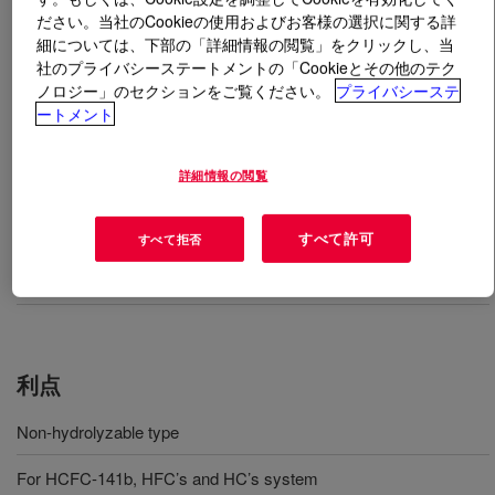
ださい。当社のCookieの使用およびお客様の選択に関する詳
細については、下部の「詳細情報の閲覧」をクリックし、当
とは
VORASURF™ SZ-1642 Fluid
?
社のプライバシーステートメントの「Cookieとその他のテク
ノロジー」のセクションをご覧ください。
プライバシーステ
A non-hydrolyzable silicone surfactant for rigid
ートメント
polyurethane foam used in the construction and
appliance industries.
詳細情報の閲覧
用途
すべて許可
すべて拒否
硬質フォーム
利点
Non-hydrolyzable type
For HCFC-141b, HFC’s and HC’s system