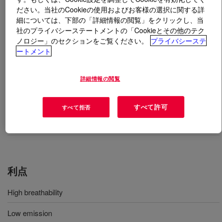
ださい。当社のCookieの使用およびお客様の選択に関する詳
細については、下部の「詳細情報の閲覧」をクリックし、当
とは
VORASURF™ SZ-1336 Fluid
?
社のプライバシーステートメントの「Cookieとその他のテク
ノロジー」のセクションをご覧ください。
プライバシーステ
Surfactant for TDI/MDI cold system HR molded
ートメント
polyurethane (PU) foam.
詳細情報の閲覧
用途
すべて許可
すべて拒否
Surfactant for TDI/MDI cold system HR molded polyurethane
(PU) foam
利点
High breathability
Low emission