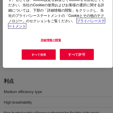
ださい。当社のCookieの使用およびお客様の選択に関する詳
細については、下部の「詳細情報の閲覧」をクリックし、当
とは
VORASURF™ SRX 298 Fluid
?
社のプライバシーステートメントの「Cookieとその他のテク
ノロジー」のセクションをご覧ください。
プライバシーステ
軟質スラブ ポリウレタンフォーム用シリコーン整泡剤
ートメント
詳細情報の閲覧
用途
すべて許可
すべて拒否
Surfactant for flexible slab stock polyurethane (PU) foam
利点
Medium efficiency type
High breathability
Non-hydrolysable silicone surfactant for flexible slab stock