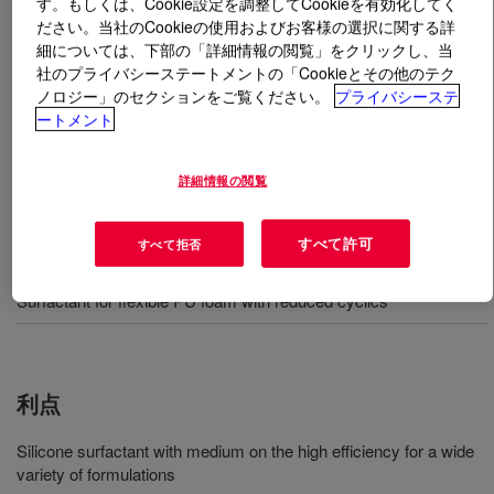
す。もしくは、Cookie設定を調整してCookieを有効化してく
ださい。当社のCookieの使用およびお客様の選択に関する詳
とは
VORASURF™ FF 5991 LV Additive
?
細については、下部の「詳細情報の閲覧」をクリックし、当
社のプライバシーステートメントの「Cookieとその他のテク
ノロジー」のセクションをご覧ください。
プライバシーステ
Silicone surfactant for production of flexible slabstock
ートメント
polyurethane foam especially has FR request.
詳細情報の閲覧
用途
すべて許可
すべて拒否
Surfactant for flexible PU foam with flame retardancy requirement
Surfactant for flexible PU foam with reduced cyclics
利点
Silicone surfactant with medium on the high efficiency for a wide
variety of formulations