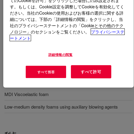
てのCookieを許可」をクリックした場合にのみ設定されま
す。もしくは、Cookie設定を調整してCookieを有効化してく
ださい。当社のCookieの使用およびお客様の選択に関する詳
とは
VORASURF™ DC 5951LV Additive
?
細については、下部の「詳細情報の閲覧」をクリックし、当
社のプライバシーステートメントの「Cookieとその他のテク
Silicone surfactant for production of flexible slabstock
ノロジー」のセクションをご覧ください。
プライバシーステ
polyurethane foams.
ートメント
用途
詳細情報の閲覧
Flexible slabstock foams
すべて許可
すべて拒否
TDI/MDI systems using EO rich polyols
MDI Viscoelastic foam
Low-medium density foams using auxiliary blowing agents