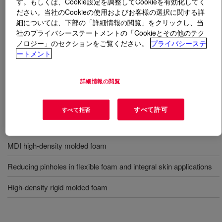
す。もしくは、Cookie設定を調整してCookieを有効化してく
ださい。当社のCookieの使用およびお客様の選択に関する詳
とは
VORASURF™ DC 5160 Additive
?
細については、下部の「詳細情報の閲覧」をクリックし、当
社のプライバシーステートメントの「Cookieとその他のテク
ノロジー」のセクションをご覧ください。
プライバシーステ
軟質 (スラブストック/成形) およびマイクロセル発泡体
ートメント
の製造用シリコーン界面活性剤。
詳細情報の閲覧
用途
すべて許可
すべて拒否
Medium-potency, wide-processing-latitude surfactant for TDI
polyether slabstock foam
MDI high-density molded foam
Reducing pinholes in flexible foam and integral skin applications
High-density rigid molded foam