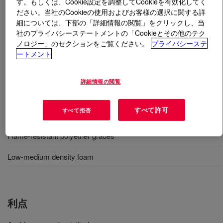
す。もしくは、Cookie設定を調整してCookieを有効化してく
ださい。当社のCookieの使用およびお客様の選択に関する詳
とは
VORASURF™ DC 5125 Additive
?
細については、下部の「詳細情報の閲覧」をクリックし、当
社のプライバシーステートメントの「Cookieとその他のテク
ノロジー」のセクションをご覧ください。
プライバシーステ
従来型および耐熱グレードのポリエーテル スラブスト
ートメント
ック フォーム用のプロセス許容性に優れた界面活性剤
詳細情報の閲覧
用途
すべて許可
すべて拒否
Flexible slabstock foam
Flame-resistant polyether grades
Low-medium density foam
利点