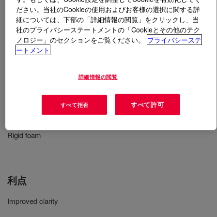
ださい。当社のCookieの使用およびお客様の選択に関する詳
細については、下部の「詳細情報の閲覧」をクリックし、当
とは
VORASURF™ DC 5103 Additive
?
社のプライバシーステートメントの「Cookieとその他のテク
ノロジー」のセクションをご覧ください。
プライバシーステ
General-purpose silicone surfactant for rigid
ートメント
polyurethane foam applications. Improved product clarity
and reduced melting point compared to VORASURF™
詳細情報の閲覧
DC 193 Additive.
すべて許可
すべて拒否
用途
Rigid foam
利点
Improved clarity