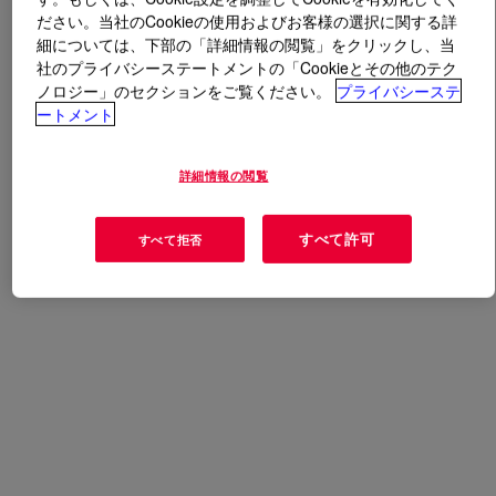
ださい。当社のCookieの使用およびお客様の選択に関する詳
細については、下部の「詳細情報の閲覧」をクリックし、当
とは
VORASURF™ 5811 Additive
?
社のプライバシーステートメントの「Cookieとその他のテク
ノロジー」のセクションをご覧ください。
プライバシーステ
ートメント
用途
詳細情報の閲覧
スラブ
すべて許可
すべて拒否