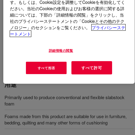
す。もしくは、Cookie設定を調整してCookieを有効化してく
ださい。当社のCookieの使用およびお客様の選択に関する詳
とは
VORANOL™ 8022 Polyol
?
細については、下部の「詳細情報の閲覧」をクリックし、当
社のプライバシーステートメントの「Cookieとその他のテク
ノロジー」のセクションをご覧ください。
プライバシーステ
分子量3000のグリセリン開始ホモポリマートリオール。
ートメント
主に、従来の軟質スラブストックフォームの製造に使用
されます。本製品から作られたフォームは、家具、寝
具、キルティングなど、さまざまな形のクッション用途
詳細情報の閲覧
に適しています。
すべて許可
すべて拒否
用途
Primarily used to produce conventional and flexible slabstock
foam
Foams made from this product are suitable for use in furniture,
bedding, quilting and many other forms of cushioning