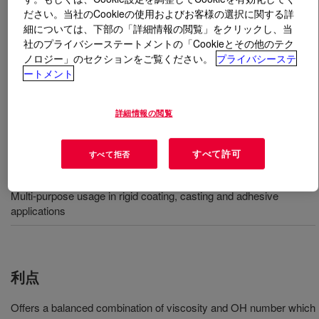
ださい。当社のCookieの使用およびお客様の選択に関する詳
細については、下部の「詳細情報の閲覧」をクリックし、当
とは
VORANOL™ 450N Polyol
?
社のプライバシーステートメントの「Cookieとその他のテク
ノロジー」のセクションをご覧ください。
プライバシーステ
分子量450のグリセリン開始プロポキシル化ホモポリマ
ートメント
ートリオールです。硬質コーティング、鋳造、接着剤用
途で多目的に使用できます。
詳細情報の閲覧
すべて許可
すべて拒否
用途
Multi-purpose usage in rigid coating, casting and adhesive
applications
利点
Offers a balanced combination of viscosity and OH number which