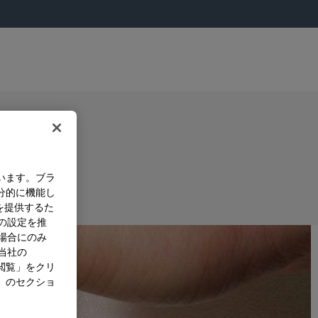
います。ブラ
分的に機能し
を提供するた
）の設定を推
た場合にのみ
。当社の
閲覧」をクリ
」のセクショ