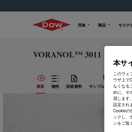
用途
製品
サステ
VORANOL™ 3011 Polyol
本サイ
このウェ
ウザ上で
なくなる
概要
物性
技術資料
サンプル オプション
めに、その
奨します。
設定されま
Cook
ックし、
ンをご覧