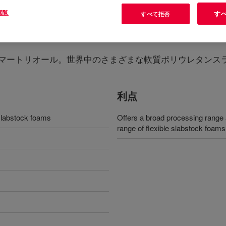
閲覧
す
すべて拒否
ポリマートリオール。世界中のさまざまな軟質ポリウレタンス
利点
slabstock foams
Offers a broad processing range 
range of flexible slabstock foams