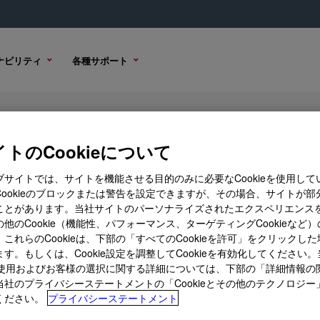
ナビリティ
各種サポート
トのCookieについて
ブサイトでは、サイトを機能させる目的のみに必要なCookieを使用して
Cookieのブロックまたは警告を設定できますが、その場合、サイトが部
ことがあります。当社サイトのパーソナライズされたエクスペリエンス
購入オプション
他のCookie（機能性、パフォーマンス、ターゲティングCookieなど
これらのCookieは、下部の「すべてのCookieを許可」をクリックし
す。もしくは、Cookie設定を調整してCookieを有効化してください
ieの使用およびお客様の選択に関する詳細については、下部の「詳細情報の
当社のプライバシーステートメントの「Cookieとその他のテクノロジー
ください。
プライバシーステートメント