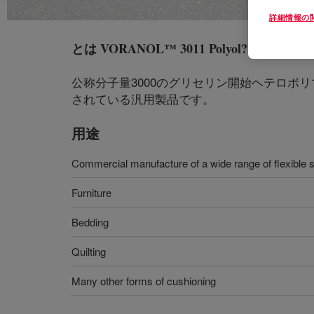
詳細情報の
とは
VORANOL™ 3011 Polyol
?
公称分子量3000のグリセリン開始ヘテロ
されている汎用製品です。
用途
Commercial manufacture of a wide range of flexible 
Furniture
Bedding
Quilting
Many other forms of cushioning