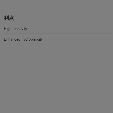
利点
High reactivity
Enhanced hydrophilicity