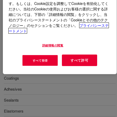
す。もしくは、Cookie設定を調整してCookieを有効化してく
ださい。当社のCookieの使用およびお客様の選択に関する詳
とは
VORANOL™ 222-029 POLYOL
?
細については、下部の「詳細情報の閲覧」をクリックし、当
社のプライバシーステートメントの「Cookieとその他のテク
酸化エチレンをキャッピングした酸化プロピレンをベー
ノロジー」のセクションをご覧ください。
プライバシーステ
スとする公称分子量4000のポリエーテルジオール。高性
ートメント
能ポリウレタンエラストマープレポリマーその他の製造
用途に最適です。
詳細情報の閲覧
すべて許可
すべて拒否
用途
Coatings
Adhesives
Sealants
Elastomers