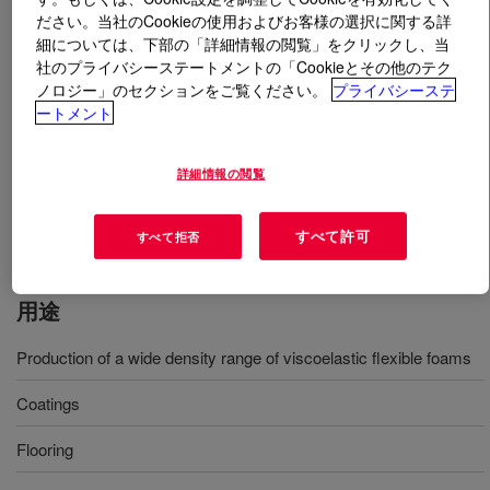
ださい。当社のCookieの使用およびお客様の選択に関する詳
細については、下部の「詳細情報の閲覧」をクリックし、当
とは
VORANOL™ 2070A Polyol
?
社のプライバシーステートメントの「Cookieとその他のテク
ノロジー」のセクションをご覧ください。
プライバシーステ
A glycerine initiated, 700 molecular weight, homopolymer
ートメント
triol Polyol. It was developed for the production of
viscoelastic flexible foams, also known as "low resilience
詳細情報の閲覧
foam" or "memory foam". It can also be used in the
manufacture of coatings, flooring, structural castings and
adhesives.
すべて許可
すべて拒否
用途
Production of a wide density range of viscoelastic flexible foams
Coatings
Flooring