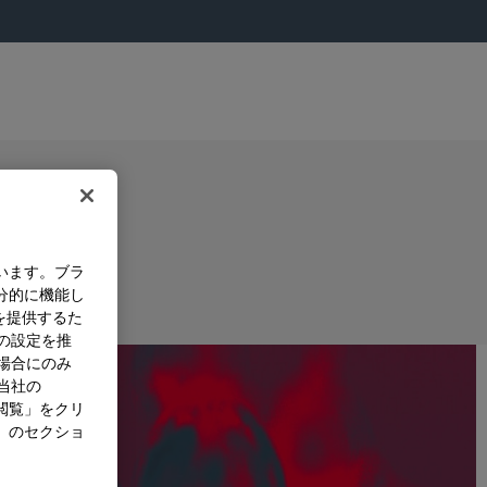
います。ブラ
分的に機能し
を提供するた
）の設定を推
た場合にのみ
。当社の
閲覧」をクリ
」のセクショ