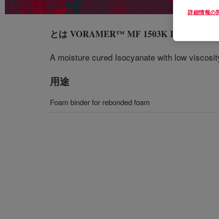
詳細情報の
とは
VORAMER™ MF 1503K Isocyanate
?
A moisture cured Isocyanate with low viscosit
用途
Foam binder for rebonded foam