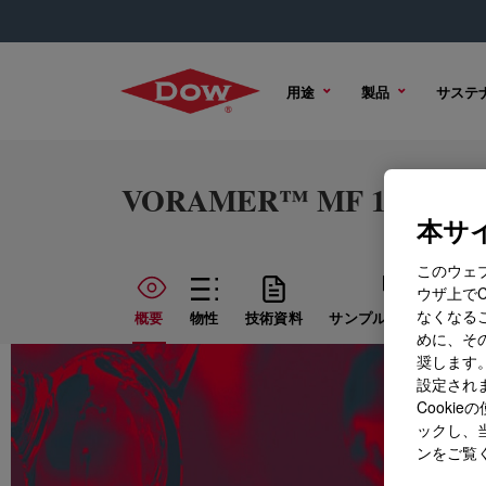
用途
製品
サステ
VORAMER™ MF 1503K Iso
本サイ
このウェ
ウザ上で
なくなる
概要
物性
技術資料
サンプル オプション
めに、その
奨します。
設定されま
Cook
ックし、
ンをご覧