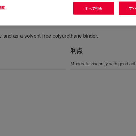
閲覧
す
すべて拒否
y and as a solvent free polyurethane binder.
利点
Moderate viscosity with good ad