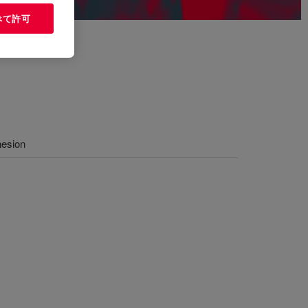
べて許可
hesion