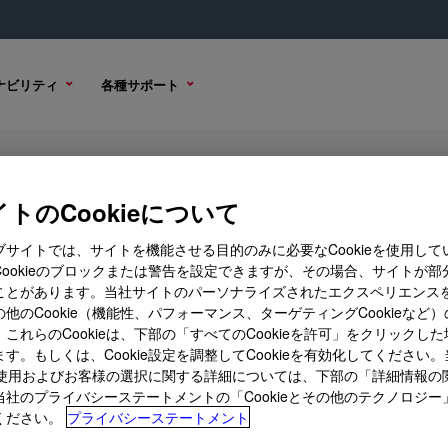
ナビリティ
各種サポート
cyanate
トのCookieについて
ブサイトでは、サイトを機能させる目的のみに必要なCookieを使用して
Cookieのブロックまたは警告を設定できますが、その場合、サイトが部
ことがあります。当社サイトのパーソナライズされたエクスペリエンス
購入オプション
他のCookie（機能性、パフォーマンス、ターゲティングCookieなど
これらのCookieは、下部の「すべてのCookieを許可」をクリックし
す。もしくは、Cookie設定を調整してCookieを有効化してください
ieの使用およびお客様の選択に関する詳細については、下部の「詳細情報の
当社のプライバシーステートメントの「Cookieとその他のテクノロジー
ください。
プライバシーステートメント