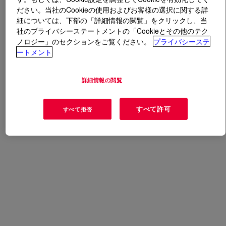
ださい。当社のCookieの使用およびお客様の選択に関する詳
細については、下部の「詳細情報の閲覧」をクリックし、当
とは
VORALUX™ HL 431
?
社のプライバシーステートメントの「Cookieとその他のテク
ノロジー」のセクションをご覧ください。
プライバシーステ
高い​耐荷重性を備えたスラブストック発泡体、スキン
ートメント
層、接着剤、シーラントなど、幅広い用途に適したポリ
オール。加工時にクラス最高の泡持ちを実現します。
詳細情報の閲覧
すべて許可
すべて拒否