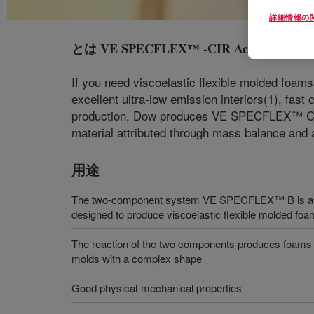
詳細情報の
とは
VE SPECFLEX™ -CIR Acoustical Foa
If you need viscoelastic flexible molded fo
excellent ultra-low emission interiors(1), fast 
production, Dow produces VE SPECFLEX™ CIR
material attributed through mass balance and 
用途
The two-component system VE SPECFLEX™ B is a
designed to produce viscoelastic flexible molded fo
The reaction of the two components produces foams wh
molds with a complex shape
Good physical-mechanical properties