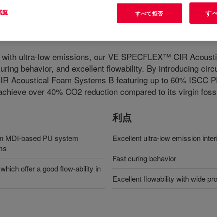
閲覧
す
すべて拒否
m Systems B
?
ams with ultra-low emissions, our VE SPECFLEX™ CIR Acoust
curing behavior, and excellent flowability. By introducing circ
 Acoustical Foam Systems B featuring up to 60% ISCC PLU
achieve over 40% CO2 reduction compared to its virgin fossil
利点
n MDI-based PU system
Excellent ultra-low emission inter
ams
Fast curing behavior
ich offer a good flow-ability in
Excellent flowability with wide pr