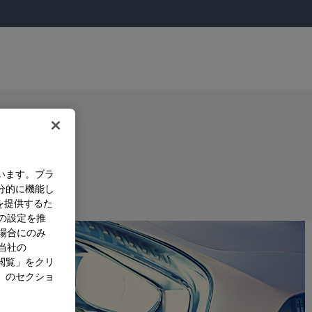
います。ブラ
分的に機能し
を提供するた
）の設定を推
た場合にのみ
。当社の
閲覧」をクリ
」のセクショ