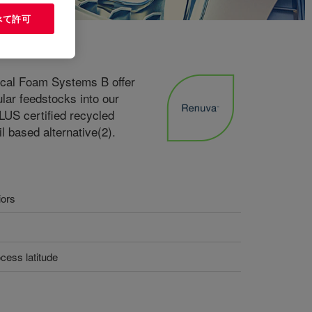
べて許可
ical Foam Systems B offer
ular feedstocks into our
S certified recycled
 based alternative(2).
iors
ocess latitude