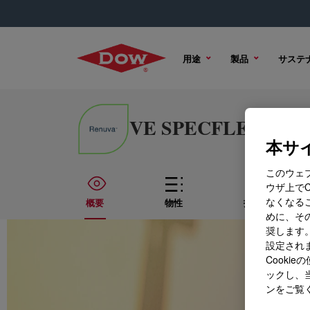
用途
製品
サステ
VE SPECFLEX™ -CIR 
本サイ
このウェ
ウザ上で
なくなる
概要
物性
技術資料
めに、その
奨します。
設定されま
Cook
ックし、
ンをご覧