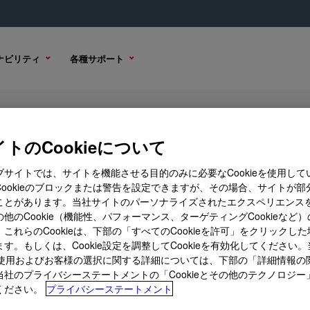
ナビリティ
各種サポート
Acoustical Foam Systems B
トのCookieについて
ブサイトでは、サイトを機能させる目的のみに必要なCookieを使用して
Cookieのブロックまたは警告を設定できますが、その場合、サイトが部
ことがあります。当社サイトのパーソナライズされたエクスペリエンス
サンプル オプション
購入オプション
他のCookie（機能性、パフォーマンス、ターゲティングCookieなど
これらのCookieは、下部の「すべてのCookieを許可」をクリックし
す。もしくは、Cookie設定を調整してCookieを有効化してください
ieの使用およびお客様の選択に関する詳細については、下部の「詳細情報の
当社のプライバシーステートメントの「Cookieとその他のテクノロジー
ください。
プライバシーステートメント