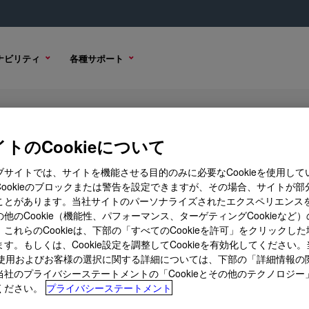
ナビリティ
各種サポート
 Foam Systems B
トのCookieについて
ブサイトでは、サイトを機能させる目的のみに必要なCookieを使用して
Cookieのブロックまたは警告を設定できますが、その場合、サイトが部
ことがあります。当社サイトのパーソナライズされたエクスペリエンス
 オプション
購入オプション
他のCookie（機能性、パフォーマンス、ターゲティングCookieなど
これらのCookieは、下部の「すべてのCookieを許可」をクリックし
す。もしくは、Cookie設定を調整してCookieを有効化してください
ieの使用およびお客様の選択に関する詳細については、下部の「詳細情報の
当社のプライバシーステートメントの「Cookieとその他のテクノロジー
ください。
プライバシーステートメント