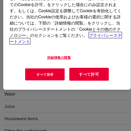
てのCookieを許可」をクリックした場合にのみ設定されま
す。もしくは、Cookie設定を調整してCookieを有効化してく
とは
UNIVAL™ DMDH-6400 NT 7 High Density
ださい。当社のCookieの使用およびお客様の選択に関する詳
Polyethylene Resin
?
細については、下部の「詳細情報の閲覧」をクリックし、当
社のプライバシーステートメントの「Cookieとその他のテク
A multi-purpose, high denisty polyethylene homopolymer
ノロジー」のセクションをご覧ください。
プライバシーステ
resin for blow molding applications such as blow molded
ートメント
containers used to package dairy, water, and fruit drinks.
詳細情報の閲覧
用途
すべて許可
すべて拒否
Dairy
Water
Juice
Houseware items
Other thin-walled parts