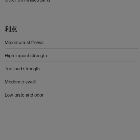
利点
Maximum stiffness
High impact strength
Top load strength
Moderate swell
Low taste and odor